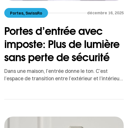
,
décembre 16, 2025
Portes
SwissRo
Portes d’entrée avec
imposte: Plus de lumière
sans perte de sécurité
Dans une maison, l’entrée donne le ton. C’est
l’espace de transition entre l’extérieur et l’intérieur,
le lieu où l’on accueille, où l’on se prépare à sortir, où
l’on ressent immédiatement le confort, ou au
contraire, le manque de lumière.Beaucoup
d’entrées sont naturellement sombres, couloirs
étroits, absence de fenêtre, orientation nord,
architecture compacte. Pourtant, il existe […]