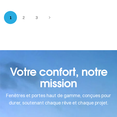
poignée est une véritable signature visuelle, un
élément qui participe à l’identité de la façade et au
caractère du logement. Chez SwissRo, […]
1
2
3
Votre confort, notre
mission
Fenêtres et portes haut de gamme, conçues pour
durer, soutenant chaque rêve et chaque projet.