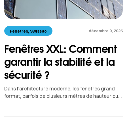
,
décembre 9, 2025
Fenêtres
SwissRo
Fenêtres XXL: Comment
garantir la stabilité et la
sécurité ?
Dans l’architecture moderne, les fenêtres grand
format, parfois de plusieurs mètres de hauteur ou
de largeur, sont devenues un symbole d’élégance,
de transparence et de connexion avec
l’extérieur.Elles inondent les pièces de lumière
naturelle, créent une atmosphère ouverte et