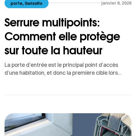
,
janvier 8, 2026
porte
SwissRo
Serrure multipoints:
Comment elle protège
sur toute la hauteur
La porte d’entrée est le principal point d’accès
d’une habitation, et donc la première cible lors
d’une tentative d’effraction.Pourtant, beaucoup de
portes sont encore équipées de serrures
classiques à un seul point de verrouillage, offrant
une protection limitée face aux techniques
d’intrusion modernes. C’est précisément pour
répondre à ces enjeux que la serrure multipoints
s’est […]