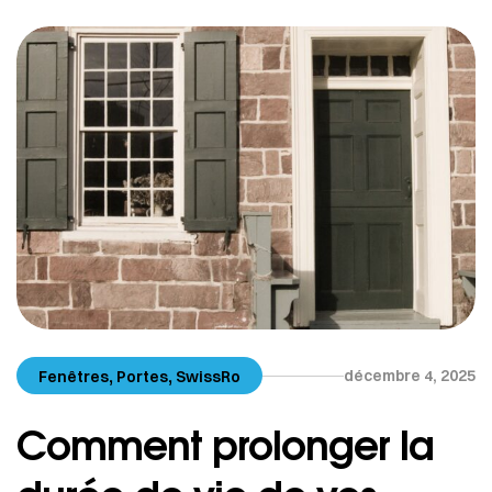
offrent des vues panoramiques spectaculaires qui
valorisent chaque espace. Mais leur beauté
s’accompagne d’exigences techniques
majeures.Une […]
,
,
décembre 4, 2025
Fenêtres
Portes
SwissRo
Comment prolonger la