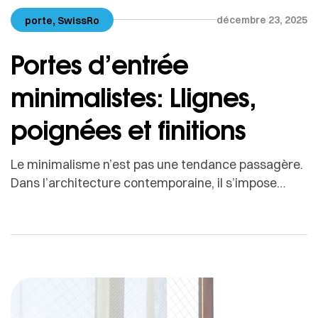
,
décembre 23, 2025
porte
SwissRo
Portes d’entrée
minimalistes: Llignes,
poignées et finitions
Le minimalisme n’est pas une tendance passagère.
Dans l’architecture contemporaine, il s’impose
comme un langage durable, fondé sur la simplicité,
l’équilibre et la précision.La porte d’entrée
minimaliste en est l’une des expressions les plus
fortes : épurée, élégante, parfaitement intégrée à la
façade, elle donne immédiatement le ton de
l’habitation. Contrairement à ce que l’on […]