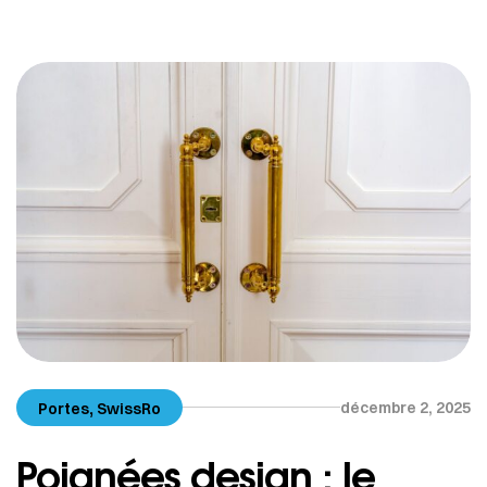
beaucoup de propriétaires ignorent que leur
durabilité dépend autant du produit que de la
manière dont il est entretenu. Grâce aux matériaux
modernes (aluminium, PVC, vitrages techniques),
les […]
,
décembre 2, 2025
Portes
SwissRo
Poignées design : le