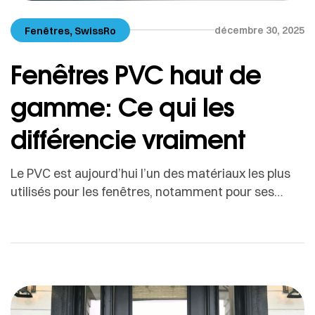
,
décembre 30, 2025
Fenêtres
SwissRo
Fenêtres PVC haut de
gamme: Ce qui les
différencie vraiment
Le PVC est aujourd’hui l’un des matériaux les plus
utilisés pour les fenêtres, notamment pour ses
excellentes performances thermiques et son
rapport qualité-prix attractif. Pourtant, toutes les
fenêtres PVC ne se valent pas.Entre une fenêtre
PVC d’entrée de gamme et une fenêtre PVC haut
de gamme, les différences sont nombreuses, et
souvent invisibles à l’œil […]