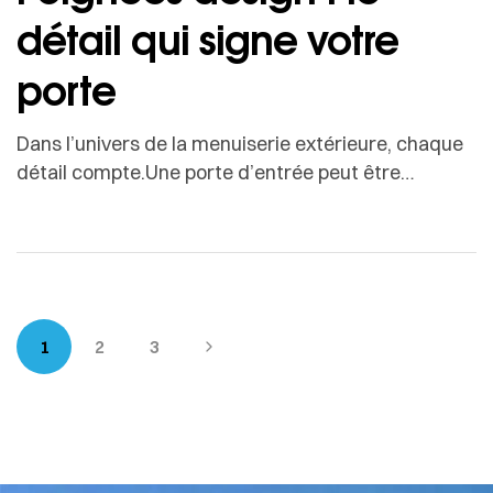
détail qui signe votre
porte
Dans l’univers de la menuiserie extérieure, chaque
détail compte.Une porte d’entrée peut être
imposante, vitrée, minimaliste ou colorée, mais
c’est souvent la poignée qui attire le premier
regard.Plus qu’un simple accessoire fonctionnel, la
poignée est une véritable signature visuelle, un
élément qui participe à l’identité de la façade et au
caractère du logement. Chez SwissRo, […]
1
2
3