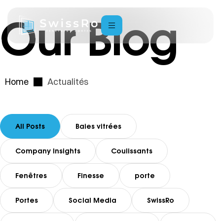
Our Blog
Home
Actualités
All Posts
Baies vitrées
Company Insights
Coulissants
Fenêtres
Finesse
porte
Portes
Social Media
SwissRo