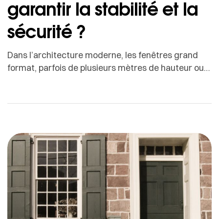
garantir la stabilité et la
sécurité ?
Dans l’architecture moderne, les fenêtres grand
format, parfois de plusieurs mètres de hauteur ou
de largeur, sont devenues un symbole d’élégance,
de transparence et de connexion avec
l’extérieur.Elles inondent les pièces de lumière
naturelle, créent une atmosphère ouverte et
offrent des vues panoramiques spectaculaires qui
valorisent chaque espace. Mais leur beauté
s’accompagne d’exigences techniques
majeures.Une […]