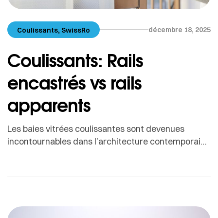
,
décembre 18, 2025
Coulissants
SwissRo
Coulissants: Rails
encastrés vs rails
apparents
Les baies vitrées coulissantes sont devenues
incontournables dans l’architecture contemporaine
: elles apportent lumière, fluidité de circulation et
une véritable connexion entre intérieur et extérieur.
Mais au moment de choisir un coulissant, une
question technique revient souvent et peut
fortement influencer le rendu final : rail encastré ou
rail apparent ? À première vue, la […]